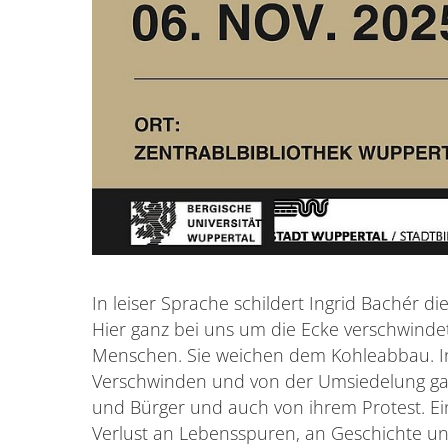
In leiser Sprache schildert Ingrid Bachér 
Hier ganz bei uns um die Ecke verschwinde
Menschen. Sie weichen dem Kohleabbau. I
Verschwinden und von der Umsiedelung gan
und Bürger und auch von ihrem Protest. Ei
Verlust an Lebensspuren, an Geschichte un