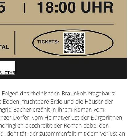
die Folgen des rheinischen Braunkohletagebaus:
t Boden, fruchtbare Erde und die Häuser der
ngrid Bachér erzählt in ihrem Roman vom
zer Dörfer, vom Heimatverlust der Bürgerinnen
ndringlich beschreibt der Roman dabei den
d Identität, der zusammenfällt mit dem Verlust an