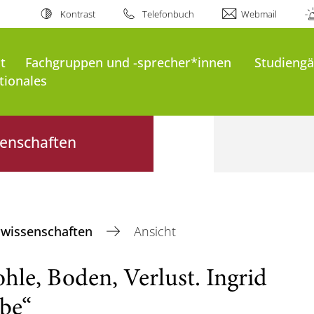
Kontrast
Telefonbuch
Webmail
t
Fachgruppen und -sprecher*innen
Studieng
tionales
senschaften
urwissenschaften
Ansicht
le, Boden, Verlust. Ingrid
ube“